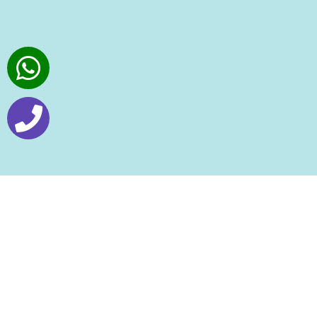
مقالات ذات صلة - الاضطرابات النمائية
الرئيسية
الاضطرابات النفسية: كيف تبدأ
داخل العقل وتؤثر على الحياة؟
مقال متوفر 88