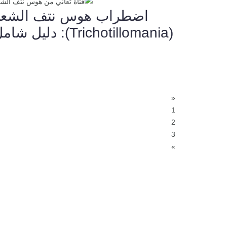
اضطراب هوس نتف الشعر
(Trichotillomania): دليل شامل
«
1
2
3
»